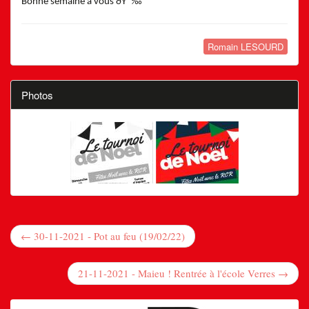
Bonne semaine à vous ðŸ˜‰
Romain LESOURD
Photos
← 30-11-2021 - Pot au feu (19/02/22)
21-11-2021 - Maieu ! Rentrée à l'école Verres →