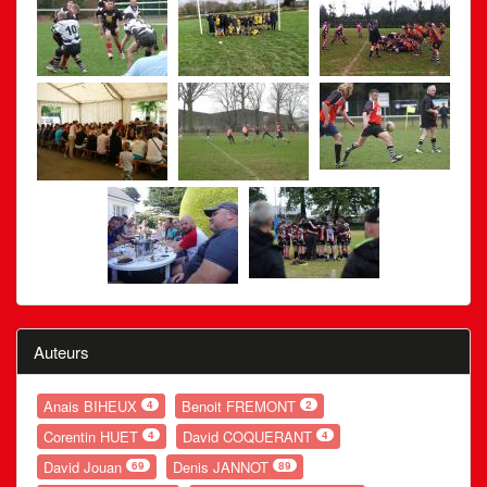
Auteurs
Anais BIHEUX
Benoit FREMONT
4
2
Corentin HUET
David COQUERANT
4
4
David Jouan
Denis JANNOT
69
89