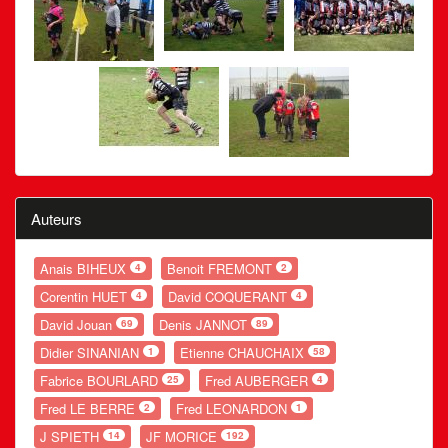
Auteurs
Anais BIHEUX
Benoit FREMONT
4
2
Corentin HUET
David COQUERANT
4
4
David Jouan
Denis JANNOT
69
89
Didier SINANIAN
Etienne CHAUCHAIX
1
58
Fabrice BOURLARD
Fred AUBERGER
25
4
Fred LE BERRE
Fred LEONARDON
2
1
J SPIETH
JF MORICE
14
192