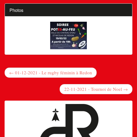
Photos
← 01-12-2021 - Le rugby féminin à Redon
22-11-2021 - Tournoi de Noel →