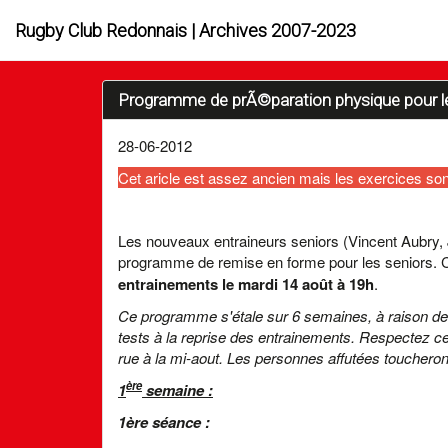
Rugby Club Redonnais | Archives 2007-2023
Programme de prÃ©paration physique pour 
28-06-2012
Cet aricle est assez ancien mais les exercices son
Les nouveaux entraineurs seniors (Vincent Aubry,
programme de remise en forme pour les seniors. Cec
entrainements le mardi 14 août à 19h
.
Ce programme s'étale sur 6 semaines, à raison de
tests à la reprise des entrainements. Respectez c
rue à la mi-aout. Les personnes affutées toucheront
ère
1
semaine :
1ère séance :