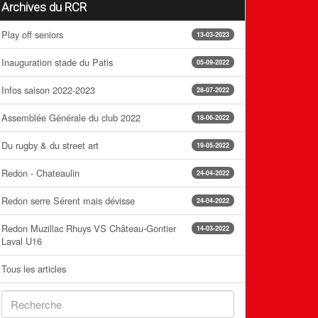
Archives du RCR
Play off seniors
13-03-2023
Inauguration stade du Patis
05-09-2022
Infos saison 2022-2023
28-07-2022
Assemblée Générale du club 2022
18-06-2022
Du rugby & du street art
19-05-2022
Redon - Chateaulin
24-04-2022
Redon serre Sérent mais dévisse
24-04-2022
Redon Muzillac Rhuys VS Château-Gontier
14-03-2022
Laval U16
Tous les articles