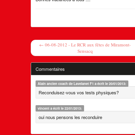
← 06-08-2012 - Le RCR aux fêtes de Miramont-
Sensacq
Commentaires
Alain ancien coach de Lavelanet F1
a écrit le 20/01/2013:
Reconduisez-vous vos tests physiques?
vincent
a écrit le 22/01/2013:
oui nous pensons les reconduire