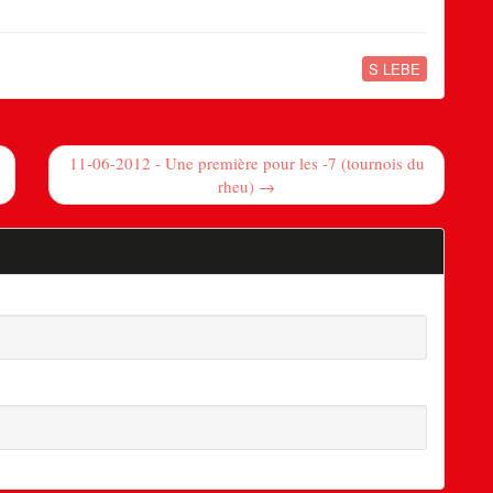
S LEBE
11-06-2012 - Une première pour les -7 (tournois du
rheu) →