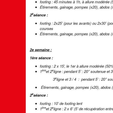
footing : 45 minutes à 1h, à allure modérée 
Étirements, gainage, pompes (x20), abdos (
e
2
séance :
footing : 2x25’ (pour les avants) ou 2x30’ (po
courses
Étirements, gainage, pompes (x20), abdos (
2e semaine :
1ère séance :
footing : 2 x 15’, le 1er à allure modérée (50%
ère
e
1
et 2
ligne : pendant 5’ : 20’’ soutenue et 
e
3
ligne et 3 / 4 : pendant 5’ : 20’’ s
Étirements, gainage, pompes (x20), abdos 
e
2
séance :
footing : 10’ de footing lent
ère
e
1
et 2
ligne : 2 x 6’ (5’ de récupération entr