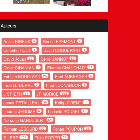
Auteurs
Anais BIHEUX
Benoit FREMONT
4
2
Corentin HUET
David COQUERANT
4
4
David Jouan
Denis JANNOT
69
89
Didier SINANIAN
Etienne CHAUCHAIX
1
58
Fabrice BOURLARD
Fred AUBERGER
25
4
Fred LE BERRE
Fred LEONARDON
2
1
J SPIETH
JF MORICE
14
192
Jonas RETAILLEAU
Kelig LORENT
30
11
Laurent JEROME
Ludovic ROUXEL
6
48
Nolwenn GANDUBERT
54
Romain LESOURD
Ronan POUPON
20
66
S LEBE
Théo POTIER
154
54