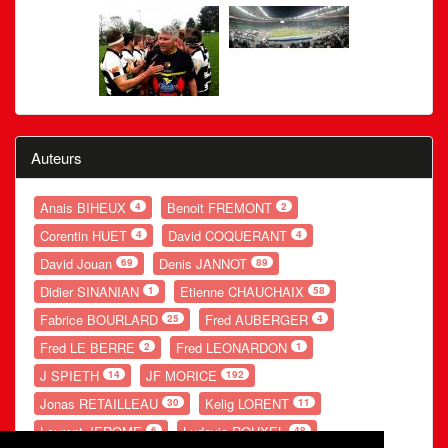
Auteurs
Anais BIHEUX
Benoit FREMONT
4
2
Corentin HUET
David COQUERANT
4
4
David Jouan
Denis JANNOT
69
89
Didier SINANIAN
Etienne CHAUCHAIX
1
58
Fabrice BOURLARD
Fred AUBERGER
25
4
Fred LE BERRE
Fred LEONARDON
2
1
J SPIETH
JF MORICE
14
192
Jonas RETAILLEAU
Kelig LORENT
30
11
Laurent JEROME
Ludovic ROUXEL
6
48