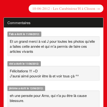
10-06-2012 - Les Carabiniouz'H à Clisson →
Commentaires
Fab
a écrit le 11/06/2012:
Et un grand merci à val J pour toutes les photos qu'elle
a faites cette année et qui m'a permis de faire ces
articles vivants
vivi
a écrit le 11/06/2012:
Félicitations !!! =D
J'aurai aimé pouvoir être là et voir tous çà ^^
jérôme
a écrit le 12/06/2012:
eh une pensée pour Arno, qui n'a pu être là cause
blessure.