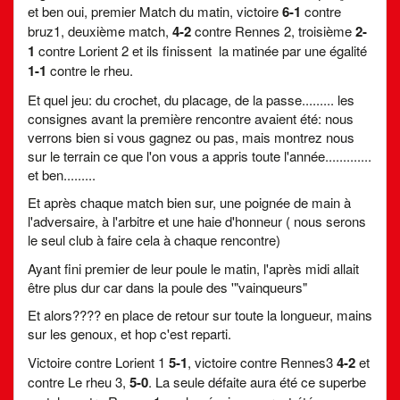
et ben oui, premier Match du matin, victoire
6-1
contre
bruz1, deuxième match,
4-2
contre Rennes 2, troisième
2-
1
contre Lorient 2 et ils finissent la matinée par une égalité
1-1
contre le rheu.
Et quel jeu: du crochet, du placage, de la passe......... les
consignes avant la première rencontre avaient été: nous
verrons bien si vous gagnez ou pas, mais montrez nous
sur le terrain ce que l'on vous a appris toute l'année.............
et ben.........
Et après chaque match bien sur, une poignée de main à
l'adversaire, à l'arbitre et une haie d'honneur ( nous serons
le seul club à faire cela à chaque rencontre)
Ayant fini premier de leur poule le matin, l'après midi allait
être plus dur car dans la poule des '"vainqueurs"
Et alors???? en place de retour sur toute la longueur, mains
sur les genoux, et hop c'est reparti.
Victoire contre Lorient 1
5-1
, victoire contre Rennes3
4-2
et
contre Le rheu 3,
5-0
. La seule défaite aura été ce superbe