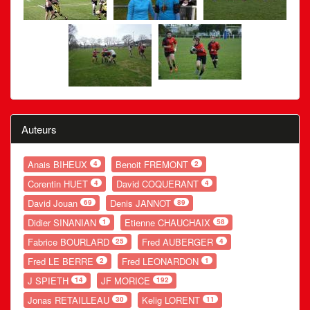
Auteurs
Anais BIHEUX
Benoit FREMONT
4
2
Corentin HUET
David COQUERANT
4
4
David Jouan
Denis JANNOT
69
89
Didier SINANIAN
Etienne CHAUCHAIX
1
58
Fabrice BOURLARD
Fred AUBERGER
25
4
Fred LE BERRE
Fred LEONARDON
2
1
J SPIETH
JF MORICE
14
192
Jonas RETAILLEAU
Kelig LORENT
30
11