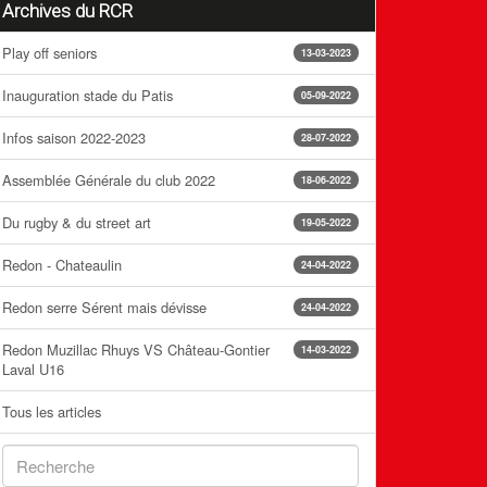
Archives du RCR
Play off seniors
13-03-2023
Inauguration stade du Patis
05-09-2022
Infos saison 2022-2023
28-07-2022
Assemblée Générale du club 2022
18-06-2022
Du rugby & du street art
19-05-2022
Redon - Chateaulin
24-04-2022
Redon serre Sérent mais dévisse
24-04-2022
Redon Muzillac Rhuys VS Château-Gontier
14-03-2022
Laval U16
Tous les articles