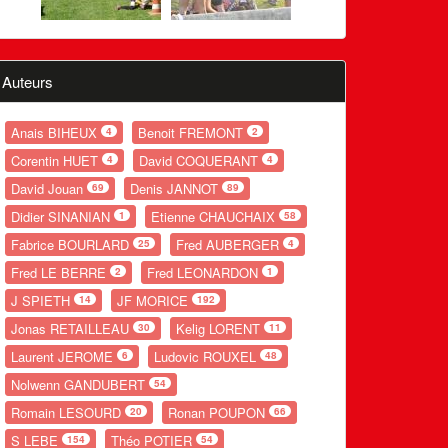
Auteurs
Anais BIHEUX
Benoit FREMONT
4
2
Corentin HUET
David COQUERANT
4
4
David Jouan
Denis JANNOT
69
89
Didier SINANIAN
Etienne CHAUCHAIX
1
58
Fabrice BOURLARD
Fred AUBERGER
25
4
Fred LE BERRE
Fred LEONARDON
2
1
J SPIETH
JF MORICE
14
192
Jonas RETAILLEAU
Kelig LORENT
30
11
Laurent JEROME
Ludovic ROUXEL
6
48
Nolwenn GANDUBERT
54
Romain LESOURD
Ronan POUPON
20
66
S LEBE
Théo POTIER
154
54