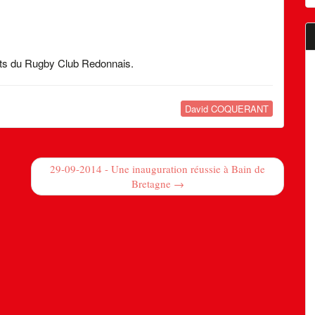
nts du Rugby Club Redonnais.
David COQUERANT
29-09-2014 - Une inauguration réussie à Bain de
Bretagne →