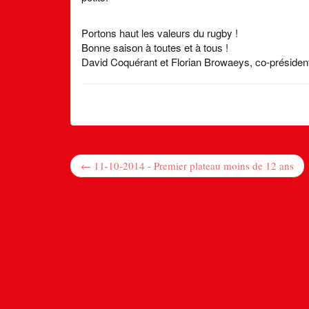
Portons haut les valeurs du rugby !
Bonne saison à toutes et à tous !
David Coquérant et Florian Browaeys, co-préside
← 11-10-2014 - Premier plateau moins de 12 ans