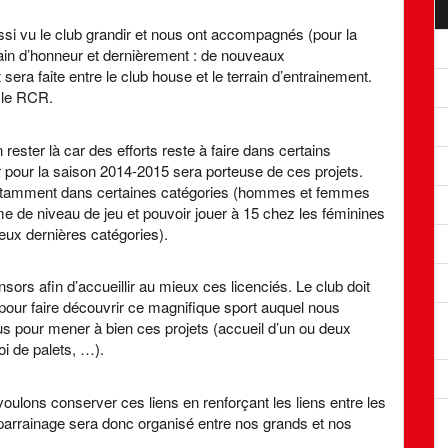
ssi vu le club grandir et nous ont accompagnés (pour la
rrain d’honneur et dernièrement : de nouveaux
sera faite entre le club house et le terrain d’entrainement.
 le RCR.
ster là car des efforts reste à faire dans certains
 pour la saison 2014-2015 sera porteuse de ces projets.
notamment dans certaines catégories (hommes et femmes
me de niveau de jeu et pouvoir jouer à 15 chez les féminines
eux dernières catégories).
ors afin d’accueillir au mieux ces licenciés. Le club doit
pour faire découvrir ce magnifique sport auquel nous
s pour mener à bien ces projets (accueil d’un ou deux
oi de palets, …).
oulons conserver ces liens en renforçant les liens entre les
 parrainage sera donc organisé entre nos grands et nos