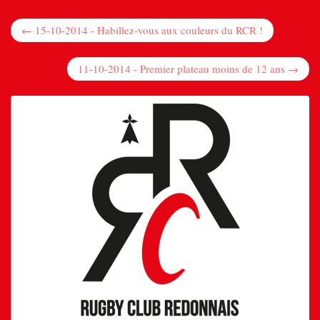
← 15-10-2014 - Habillez-vous aux couleurs du RCR !
11-10-2014 - Premier plateau moins de 12 ans →