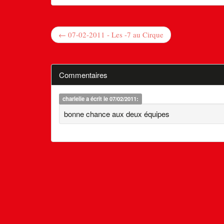
← 07-02-2011 - Les -7 au Cirque
Commentaires
charlelie
a écrit le 07/02/2011:
bonne chance aux deux équipes