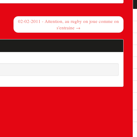
02-02-2011 - Attention, au rugby on joue comme on
s'entraine →