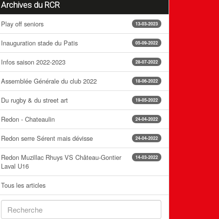
Archives du RCR
Play off seniors
13-03-2023
Inauguration stade du Patis
05-09-2022
Infos saison 2022-2023
28-07-2022
Assemblée Générale du club 2022
18-06-2022
Du rugby & du street art
19-05-2022
Redon - Chateaulin
24-04-2022
Redon serre Sérent mais dévisse
24-04-2022
Redon Muzillac Rhuys VS Château-Gontier
14-03-2022
Laval U16
Tous les articles