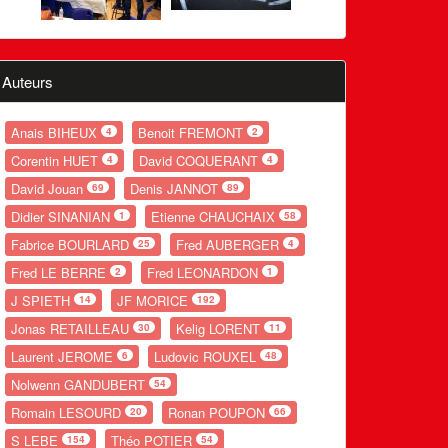
Auteurs
Anais BIHEUX
Benoit FREMONT
4
2
Corentin HUET
David COQUERANT
4
4
David Jouan
Denis JANNOT
69
89
Didier SINANIAN
Etienne CHAUCHAIX
1
58
Fabrice BOURLARD
Fred AUBERGER
25
4
Fred LE BERRE
Fred LEONARDON
2
1
J SPIETH
JF MORICE
14
192
Jonas RETAILLEAU
Kelig LORENT
30
11
Laurent JEROME
Ludovic ROUXEL
6
48
Nolwenn GANDUBERT
54
Romain LESOURD
Ronan POUPON
20
66
S LEBE
Théo POTIER
154
54