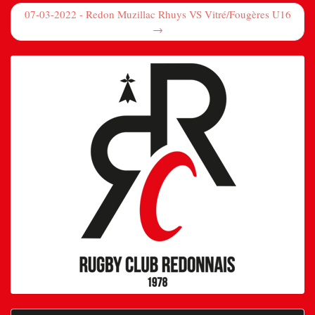
07-03-2022 - Redon Muzillac Rhuys VS Vitré/Fougères U16
→