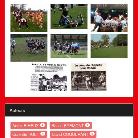
Auteurs
Anais BIHEUX
Benoit FREMONT
4
2
Corentin HUET
David COQUERANT
4
4