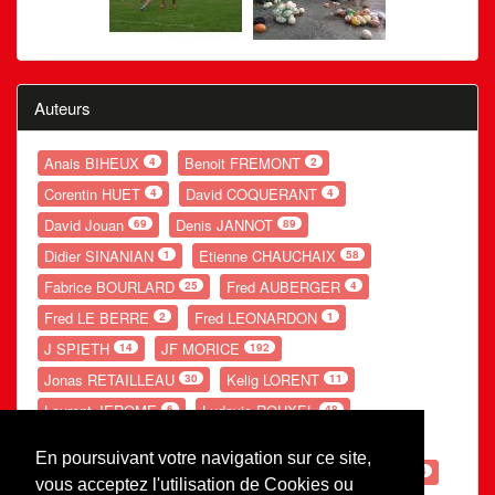
Auteurs
Anais BIHEUX
Benoit FREMONT
4
2
Corentin HUET
David COQUERANT
4
4
David Jouan
Denis JANNOT
69
89
Didier SINANIAN
Etienne CHAUCHAIX
1
58
Fabrice BOURLARD
Fred AUBERGER
25
4
Fred LE BERRE
Fred LEONARDON
2
1
J SPIETH
JF MORICE
14
192
Jonas RETAILLEAU
Kelig LORENT
30
11
Laurent JEROME
Ludovic ROUXEL
6
48
Nolwenn GANDUBERT
Romain LESOURD
54
20
En poursuivant votre navigation sur ce site,
Ronan POUPON
S LEBE
Théo POTIER
66
154
54
vous acceptez l'utilisation de Cookies ou