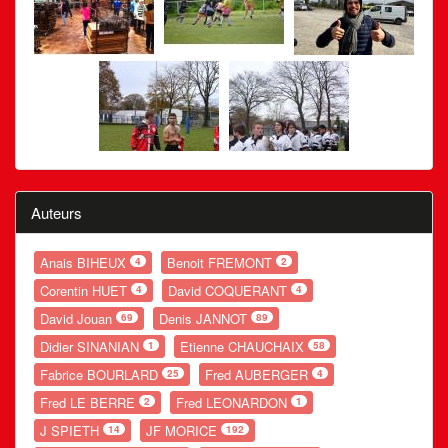
Auteurs
Anais BIHEUX
Benoit FREMONT
4
2
Corentin HUET
David COQUERANT
4
4
David Jouan
Denis JANNOT
69
89
Didier SINANIAN
Etienne CHAUCHAIX
1
58
Fabrice BOURLARD
Fred AUBERGER
25
4
Fred LE BERRE
Fred LEONARDON
2
1
J SPIETH
JF MORICE
14
192