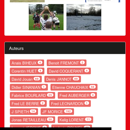
Auteurs
Anais BIHEUX
Benoit FREMONT
4
2
Corentin HUET
David COQUERANT
4
4
David Jouan
Denis JANNOT
69
89
Didier SINANIAN
Etienne CHAUCHAIX
1
58
Fabrice BOURLARD
Fred AUBERGER
25
4
Fred LE BERRE
Fred LEONARDON
2
1
J SPIETH
JF MORICE
14
192
Jonas RETAILLEAU
Kelig LORENT
30
11
Laurent JEROME
Ludovic ROUXEL
6
48