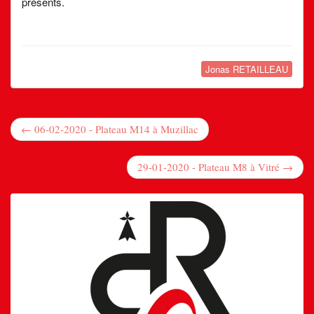
présents.
Jonas RETAILLEAU
← 06-02-2020 - Plateau M14 à Muzillac
29-01-2020 - Plateau M8 à Vitré →