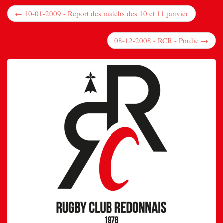
← 10-01-2009 - Report des matchs des 10 et 11 janvier
08-12-2008 - RCR - Pordic →