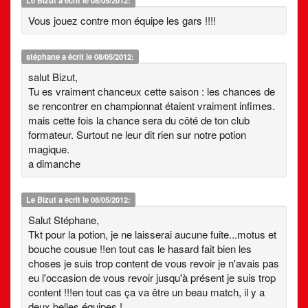
Le Bizut
a écrit le 08/05/2012:
Vous jouez contre mon équipe les gars !!!!
stéphane
a écrit le 08/05/2012:
salut Bizut,
Tu es vraiment chanceux cette saison : les chances de
se rencontrer en championnat étaient vraiment infimes.
mais cette fois la chance sera du côté de ton club
formateur. Surtout ne leur dit rien sur notre potion
magique.
a dimanche
Le Bizut
a écrit le 08/05/2012:
Salut Stéphane,
Tkt pour la potion, je ne laisserai aucune fuite...motus et
bouche cousue !!en tout cas le hasard fait bien les
choses je suis trop content de vous revoir je n'avais pas
eu l'occasion de vous revoir jusqu'à présent je suis trop
content !!!en tout cas ça va être un beau match, il y a
deux belles équipes !