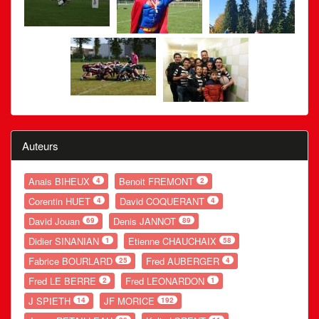
Auteurs
Anais BIHEUX
Benoit FREMONT
4
2
Corentin HUET
David COQUERANT
4
4
David Jouan
Denis JANNOT
69
89
Didier SINANIAN
Etienne CHAUCHAIX
1
58
Fabrice BOURLARD
Fred AUBERGER
25
4
Fred LE BERRE
Fred LEONARDON
2
1
J SPIETH
JF MORICE
14
192