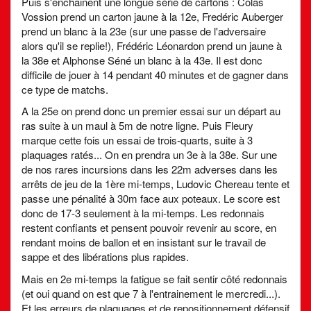
Puis s'enchainent une longue série de cartons : Colas
Vossion prend un carton jaune à la 12e, Fredéric Auberger
prend un blanc à la 23e (sur une passe de l'adversaire
alors qu'il se replie!), Frédéric Léonardon prend un jaune à
la 38e et Alphonse Séné un blanc à la 43e. Il est donc
difficile de jouer à 14 pendant 40 minutes et de gagner dans
ce type de matchs.
A la 25e on prend donc un premier essai sur un départ au
ras suite à un maul à 5m de notre ligne. Puis Fleury
marque cette fois un essai de trois-quarts, suite à 3
plaquages ratés... On en prendra un 3e à la 38e. Sur une
de nos rares incursions dans les 22m adverses dans les
arrêts de jeu de la 1ère mi-temps, Ludovic Chereau tente et
passe une pénalité à 30m face aux poteaux. Le score est
donc de 17-3 seulement à la mi-temps. Les redonnais
restent confiants et pensent pouvoir revenir au score, en
rendant moins de ballon et en insistant sur le travail de
sappe et des libérations plus rapides.
Mais en 2e mi-temps la fatigue se fait sentir côté redonnais
(et oui quand on est que 7 à l'entrainement le mercredi...).
Et les erreurs de plaquages et de repositionnement défensif