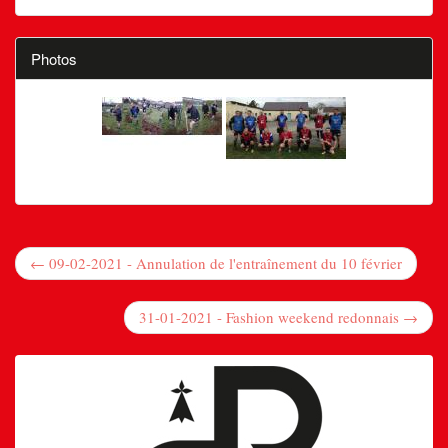
Photos
← 09-02-2021 - Annulation de l'entraînement du 10 février
31-01-2021 - Fashion weekend redonnais →