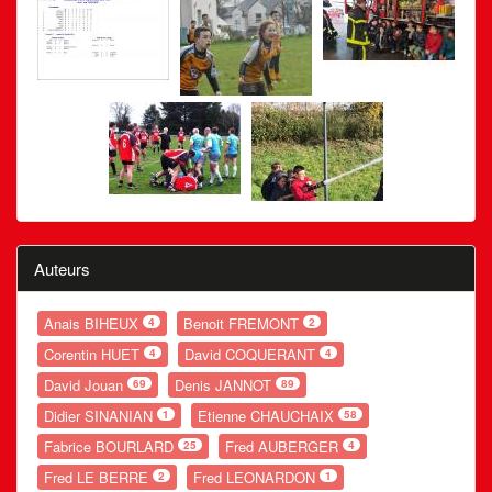
Auteurs
Anais BIHEUX
Benoit FREMONT
4
2
Corentin HUET
David COQUERANT
4
4
David Jouan
Denis JANNOT
69
89
Didier SINANIAN
Etienne CHAUCHAIX
1
58
Fabrice BOURLARD
Fred AUBERGER
25
4
Fred LE BERRE
Fred LEONARDON
2
1