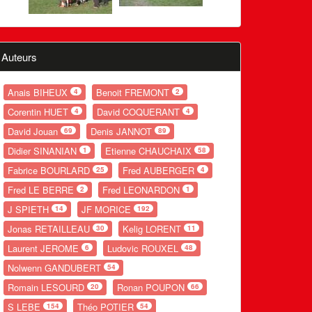
Auteurs
Anais BIHEUX
Benoit FREMONT
4
2
Corentin HUET
David COQUERANT
4
4
David Jouan
Denis JANNOT
69
89
Didier SINANIAN
Etienne CHAUCHAIX
1
58
Fabrice BOURLARD
Fred AUBERGER
25
4
Fred LE BERRE
Fred LEONARDON
2
1
J SPIETH
JF MORICE
14
192
Jonas RETAILLEAU
Kelig LORENT
30
11
Laurent JEROME
Ludovic ROUXEL
6
48
Nolwenn GANDUBERT
54
Romain LESOURD
Ronan POUPON
20
66
S LEBE
Théo POTIER
154
54