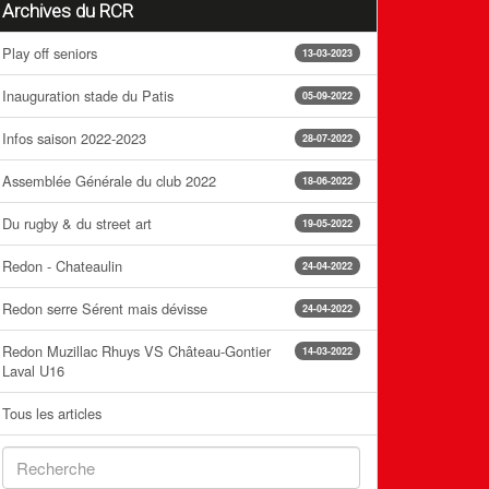
Archives du RCR
Play off seniors
13-03-2023
Inauguration stade du Patis
05-09-2022
Infos saison 2022-2023
28-07-2022
Assemblée Générale du club 2022
18-06-2022
Du rugby & du street art
19-05-2022
Redon - Chateaulin
24-04-2022
Redon serre Sérent mais dévisse
24-04-2022
Redon Muzillac Rhuys VS Château-Gontier
14-03-2022
Laval U16
Tous les articles