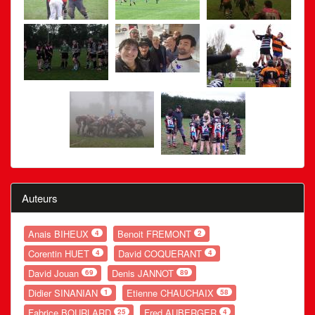
Auteurs
Anais BIHEUX
Benoit FREMONT
4
2
Corentin HUET
David COQUERANT
4
4
David Jouan
Denis JANNOT
69
89
Didier SINANIAN
Etienne CHAUCHAIX
1
58
Fabrice BOURLARD
Fred AUBERGER
25
4