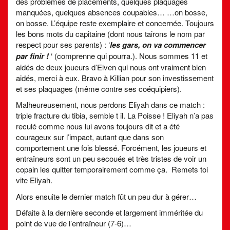
des problèmes de placements, quelques plaquages
manquées, quelques absences coupables… …on bosse,
on bosse. L’équipe reste exemplaire et concernée. Toujours
les bons mots du capitaine (dont nous tairons le nom par
respect pour ses parents) : ‘
les gars, on va commencer
par finir !
‘ (comprenne qui pourra.). Nous sommes 11 et
aidés de deux joueurs d’Elven qui nous ont vraiment bien
aidés, merci à eux. Bravo à Killian pour son investissement
et ses plaquages (même contre ses coéquipiers).
Malheureusement, nous perdons Eliyah dans ce match :
triple fracture du tibia, semble t il. La Poisse ! Eliyah n’a pas
reculé comme nous lui avons toujours dit et a été
courageux sur l’impact, autant que dans son
comportement une fois blessé. Forcément, les joueurs et
entraîneurs sont un peu secoués et très tristes de voir un
copain les quitter temporairement comme ça. Remets toi
vite Eliyah.
Alors ensuite le dernier match fût un peu dur à gérer…
Défaite à la dernière seconde et largement imméritée du
point de vue de l’entraîneur (7-6)…