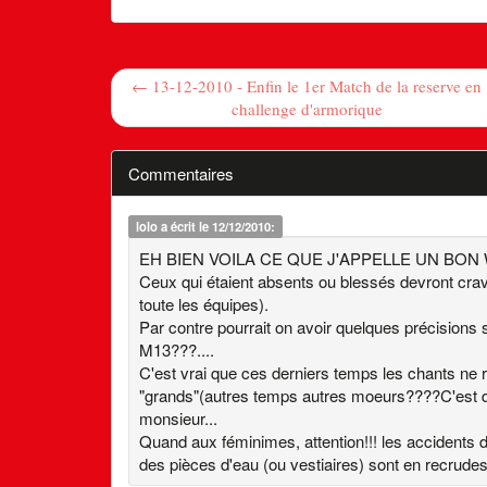
← 13-12-2010 - Enfin le 1er Match de la reserve en
challenge d'armorique
Commentaires
lolo
a écrit le 12/12/2010:
EH BIEN VOILA CE QUE J'APPELLE UN BON WE
Ceux qui étaient absents ou blessés devront crav
toute les équipes).
Par contre pourrait on avoir quelques précisions 
M13???....
C'est vrai que ces derniers temps les chants ne 
"grands"(autres temps autres moeurs????C'est d
monsieur...
Quand aux féminimes, attention!!! les accidents 
des pièces d'eau (ou vestiaires) sont en recrudesce