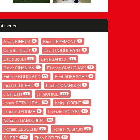
Auteurs
Anais BIHEUX
Benoit FREMONT
4
2
Corentin HUET
David COQUERANT
4
4
David Jouan
Denis JANNOT
69
89
Didier SINANIAN
Etienne CHAUCHAIX
1
58
Fabrice BOURLARD
Fred AUBERGER
25
4
Fred LE BERRE
Fred LEONARDON
2
1
J SPIETH
JF MORICE
14
192
Jonas RETAILLEAU
Kelig LORENT
30
11
Laurent JEROME
Ludovic ROUXEL
6
48
Nolwenn GANDUBERT
54
Romain LESOURD
Ronan POUPON
20
66
S LEBE
Théo POTIER
154
54