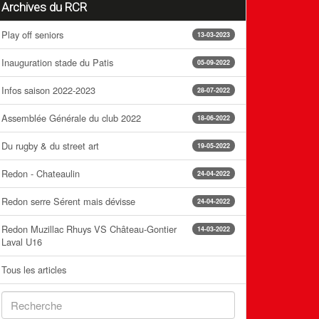
Archives du RCR
Play off seniors
13-03-2023
Inauguration stade du Patis
05-09-2022
Infos saison 2022-2023
28-07-2022
Assemblée Générale du club 2022
18-06-2022
Du rugby & du street art
19-05-2022
Redon - Chateaulin
24-04-2022
Redon serre Sérent mais dévisse
24-04-2022
Redon Muzillac Rhuys VS Château-Gontier
14-03-2022
Laval U16
Tous les articles