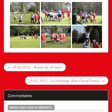
← 29-02-2012 - Repas du 10 mars
25-02-2012 - La boulange dans Ouest France →
Commentaires
fabrice loyer
a écrit le 28/02/2012: