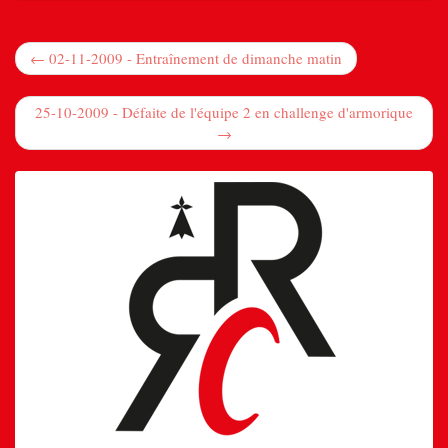
← 02-11-2009 - Entraînement de dimanche matin
25-10-2009 - Défaite de l'équipe 2 en challenge d'armorique
→