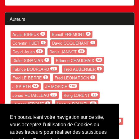
Auteurs
Anais BIHEUX
Benoit FREMONT
4
2
Corentin HUET
David COQUERANT
4
4
David Jouan
Denis JANNOT
69
89
Didier SINANIAN
Etienne CHAUCHAIX
1
58
Fabrice BOURLARD
Fred AUBERGER
25
4
Fred LE BERRE
Fred LEONARDON
2
1
J SPIETH
JF MORICE
14
192
Jonas RETAILLEAU
Kelig LORENT
30
11
Laurent JEROME
Ludovic ROUXEL
6
48
Nolwenn GANDUBERT
Romain LESOURD
54
20
En poursuivant votre navigation sur ce site,
Ronan POUPON
S LEBE
Théo POTIER
66
154
54
vous acceptez l'utilisation de Cookies ou
Valentin PERRE
Valerie AUGOT
26
29
autres traceurs pour réaliser des statistiques
Xavier Gauthier
1