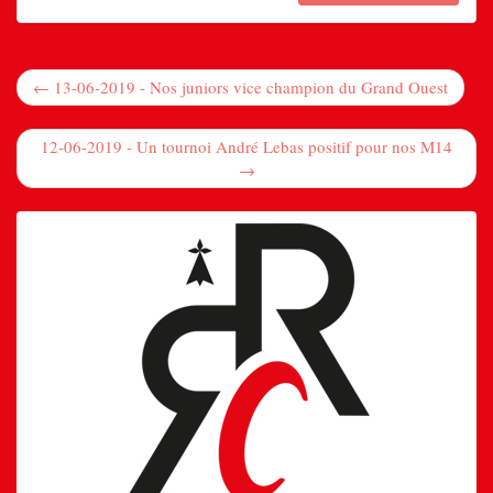
← 13-06-2019 - Nos juniors vice champion du Grand Ouest
12-06-2019 - Un tournoi André Lebas positif pour nos M14
→