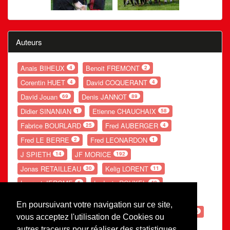
Auteurs
Anais BIHEUX
Benoit FREMONT
4
2
Corentin HUET
David COQUERANT
4
4
David Jouan
Denis JANNOT
69
89
Didier SINANIAN
Etienne CHAUCHAIX
1
58
Fabrice BOURLARD
Fred AUBERGER
25
4
Fred LE BERRE
Fred LEONARDON
2
1
J SPIETH
JF MORICE
14
192
Jonas RETAILLEAU
Kelig LORENT
30
11
Laurent JEROME
Ludovic ROUXEL
6
48
Nolwenn GANDUBERT
Romain LESOURD
54
20
En poursuivant votre navigation sur ce site,
Ronan POUPON
S LEBE
Théo POTIER
66
154
54
vous acceptez l'utilisation de Cookies ou
Valentin PERRE
Valerie AUGOT
26
29
autres traceurs pour réaliser des statistiques