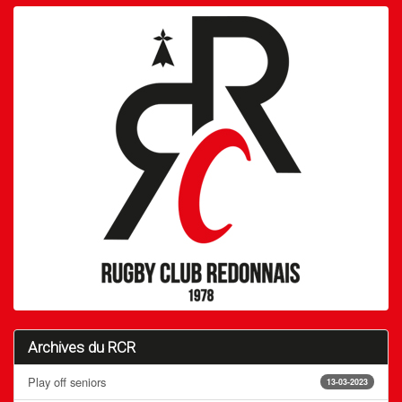
Archives du RCR
Play off seniors
13-03-2023