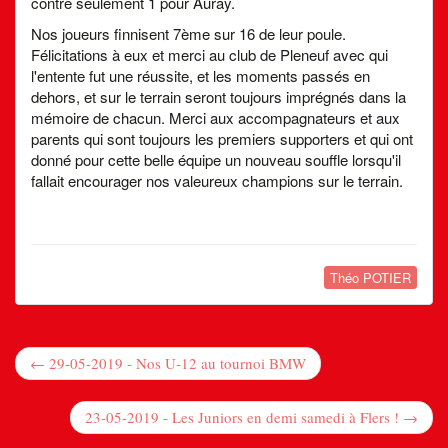
contre seulement 1 pour Auray.
Nos joueurs finnisent 7ème sur 16 de leur poule.
Félicitations à eux et merci au club de Pleneuf avec qui
l'entente fut une réussite, et les moments passés en
dehors, et sur le terrain seront toujours imprégnés dans la
mémoire de chacun. Merci aux accompagnateurs et aux
parents qui sont toujours les premiers supporters et qui ont
donné pour cette belle équipe un nouveau souffle lorsqu'il
fallait encourager nos valeureux champions sur le terrain.
Théo POTIER
← 29-05-2019 - Nos U-12 au tournoi BMW
23-05-2019 - Les Juniors en demi samedi à Flers ! →