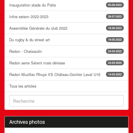
Inauguration stade du Patis
05-09-2022
Infos saison 2022-2023
28-07-2022
Assemblée Générale du club 2022
18-06-2022
Du rugby & du street art
19-05-2022
Redon - Chateaulin
24-04-2022
Redon serre Sérent mais dévisse
24-04-2022
Redon Muzillac Rhuys VS Château-Gontier Laval U16
14-03-2022
Tous les articles
Archives photos