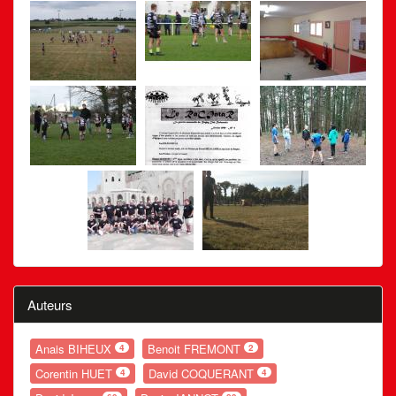
Auteurs
Anais BIHEUX
Benoit FREMONT
4
2
Corentin HUET
David COQUERANT
4
4