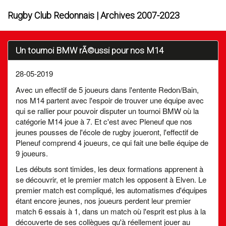
Rugby Club Redonnais | Archives 2007-2023
Un tournoi BMW rÃ©ussi pour nos M14
28-05-2019
Avec un effectif de 5 joueurs dans l'entente Redon/Bain,
nos M14 partent avec l'espoir de trouver une équipe avec
qui se rallier pour pouvoir disputer un tournoi BMW où la
catégorie M14 joue à 7. Et c'est avec Pleneuf que nos
jeunes pousses de l'école de rugby joueront, l'effectif de
Pleneuf comprend 4 joueurs, ce qui fait une belle équipe de
9 joueurs.
Les débuts sont timides, les deux formations apprenent à
se découvrir, et le premier match les opposent à Elven. Le
premier match est compliqué, les automatismes d'équipes
étant encore jeunes, nos joueurs perdent leur premier
match 6 essais à 1, dans un match où l'esprit est plus à la
découverte de ses collègues qu'à réellement jouer au