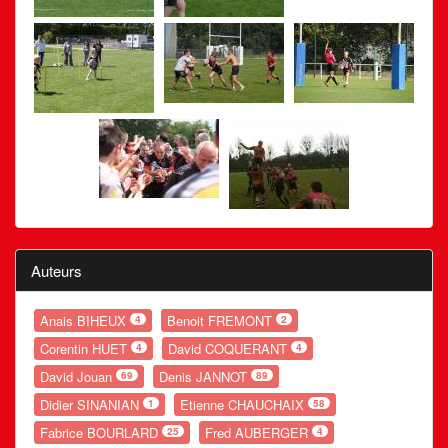
Auteurs
Anais BIHEUX
Benoit FREMONT
4
2
Corentin HUET
David COQUERANT
4
4
David Jouan
Denis JANNOT
69
89
Didier SINANIAN
Etienne CHAUCHAIX
1
58
Fabrice BOURLARD
Fred AUBERGER
25
4