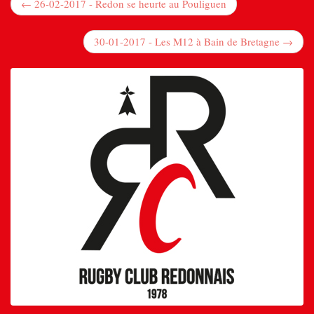
← 26-02-2017 - Redon se heurte au Pouliguen
30-01-2017 - Les M12 à Bain de Bretagne →