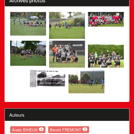
Archives photos
Auteurs
Anais BIHEUX
Benoit FREMONT
4
2