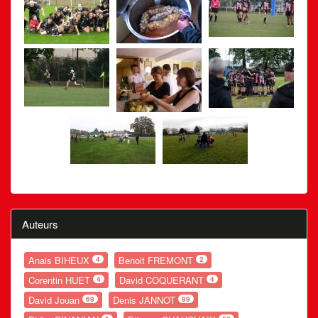
Auteurs
Anais BIHEUX
Benoit FREMONT
4
2
Corentin HUET
David COQUERANT
4
4
David Jouan
Denis JANNOT
69
89