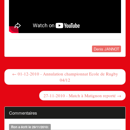
Denis JANNOT
← 01-12-2010 - Annulation championnat Ecole de Rugby
04/12
27-11-2010 - Match à Matignon reporté →
Commentaires
Ron
a écrit le 29/11/2010: