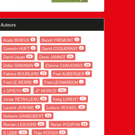
Auteurs
Anais BIHEUX
Benoit FREMONT
4
2
Corentin HUET
David COQUERANT
4
4
David Jouan
Denis JANNOT
69
89
Didier SINANIAN
Etienne CHAUCHAIX
1
58
Fabrice BOURLARD
Fred AUBERGER
25
4
Fred LE BERRE
Fred LEONARDON
2
1
J SPIETH
JF MORICE
14
192
Jonas RETAILLEAU
Kelig LORENT
30
11
Laurent JEROME
Ludovic ROUXEL
6
48
Nolwenn GANDUBERT
54
Romain LESOURD
Ronan POUPON
20
66
S LEBE
Théo POTIER
154
54