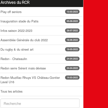
Archives du RCR
Play off seniors
13-03-2023
Inauguration stade du Patis
05-09-2022
Infos saison 2022-2023
28-07-2022
Assemblée Générale du club 2022
18-06-2022
Du rugby & du street art
19-05-2022
Redon - Chateaulin
24-04-2022
Redon serre Sérent mais dévisse
24-04-2022
Redon Muzillac Rhuys VS Château-Gontier
14-03-2022
Laval U16
Tous les articles