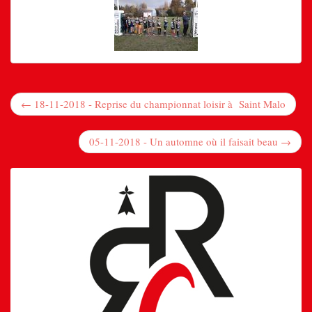
← 18-11-2018 - Reprise du championnat loisir à Saint Malo
05-11-2018 - Un automne où il faisait beau →