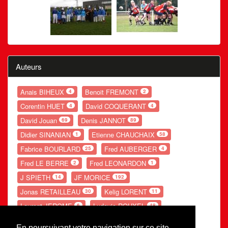
Auteurs
Anais BIHEUX
Benoit FREMONT
4
2
Corentin HUET
David COQUERANT
4
4
David Jouan
Denis JANNOT
69
89
Didier SINANIAN
Etienne CHAUCHAIX
1
58
Fabrice BOURLARD
Fred AUBERGER
25
4
Fred LE BERRE
Fred LEONARDON
2
1
J SPIETH
JF MORICE
14
192
Jonas RETAILLEAU
Kelig LORENT
30
11
Laurent JEROME
Ludovic ROUXEL
6
48
Nolwenn GANDUBERT
Romain LESOURD
54
20
En poursuivant votre navigation sur ce site,