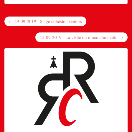
← 29-09-2019 - Stage cohésion séniors
15-09-2019 - La visite du dimanche matin →