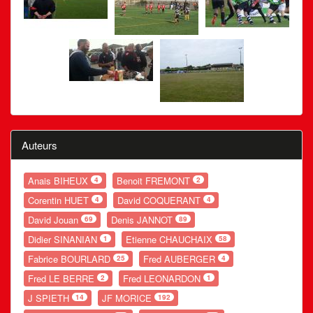
Auteurs
Anais BIHEUX
Benoit FREMONT
4
2
Corentin HUET
David COQUERANT
4
4
David Jouan
Denis JANNOT
69
89
Didier SINANIAN
Etienne CHAUCHAIX
1
58
Fabrice BOURLARD
Fred AUBERGER
25
4
Fred LE BERRE
Fred LEONARDON
2
1
J SPIETH
JF MORICE
14
192