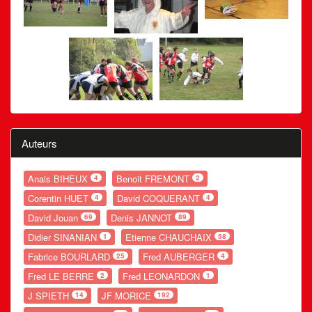
Auteurs
Anais BIHEUX
Benoit FREMONT
4
2
Corentin HUET
David COQUERANT
4
4
David Jouan
Denis JANNOT
69
89
Didier SINANIAN
Etienne CHAUCHAIX
1
58
Fabrice BOURLARD
Fred AUBERGER
25
4
Fred LE BERRE
Fred LEONARDON
2
1
J SPIETH
JF MORICE
14
192