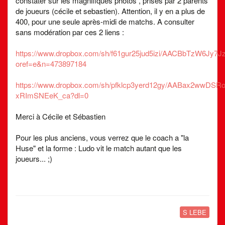
constater sur les magnifiques photos , prises par 2 parents
de joueurs (cécile et sebastien). Attention, il y en a plus de
400, pour une seule après-midi de matchs. A consulter
sans modération par ces 2 liens :
https://www.dropbox.com/sh/f61gur25jud5izi/AACBbTzW6Jy7J
oref=e&n=473897184
https://www.dropbox.com/sh/pfklcp3yerd12gy/AABax2wwDSRo
xRImSNEeK_ca?dl=0
Merci à Cécile et Sébastien
Pour les plus anciens, vous verrez que le coach a "la
Huse" et la forme : Ludo vit le match autant que les
joueurs... ;)
S LEBE