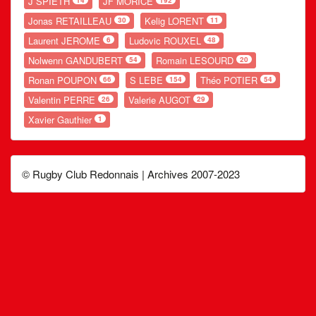
J SPIETH
JF MORICE
Jonas RETAILLEAU
Kelig LORENT
30
11
Laurent JEROME
Ludovic ROUXEL
6
48
Nolwenn GANDUBERT
Romain LESOURD
54
20
Ronan POUPON
S LEBE
Théo POTIER
66
154
54
Valentin PERRE
Valerie AUGOT
26
29
Xavier Gauthier
1
© Rugby Club Redonnais | Archives 2007-2023