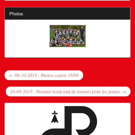
Photos
← 08-10-2015 - Photos cadets 19/09
26-09-2015 - Premier week-end de tournoi pour les jeunes →