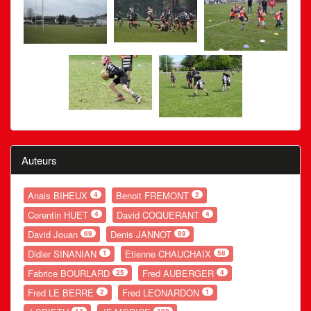
Auteurs
Anais BIHEUX
Benoit FREMONT
4
2
Corentin HUET
David COQUERANT
4
4
David Jouan
Denis JANNOT
69
89
Didier SINANIAN
Etienne CHAUCHAIX
1
58
Fabrice BOURLARD
Fred AUBERGER
25
4
Fred LE BERRE
Fred LEONARDON
2
1
14
192