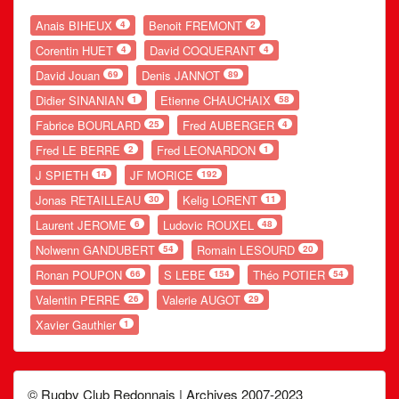
Anais BIHEUX
Benoit FREMONT
4
2
Corentin HUET
David COQUERANT
4
4
David Jouan
Denis JANNOT
69
89
Didier SINANIAN
Etienne CHAUCHAIX
1
58
Fabrice BOURLARD
Fred AUBERGER
25
4
Fred LE BERRE
Fred LEONARDON
2
1
J SPIETH
JF MORICE
14
192
Jonas RETAILLEAU
Kelig LORENT
30
11
Laurent JEROME
Ludovic ROUXEL
6
48
Nolwenn GANDUBERT
Romain LESOURD
54
20
Ronan POUPON
S LEBE
Théo POTIER
66
154
54
Valentin PERRE
Valerie AUGOT
26
29
Xavier Gauthier
1
© Rugby Club Redonnais | Archives 2007-2023