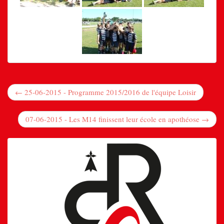
← 25-06-2015 - Programme 2015/2016 de l'équipe Loisir
07-06-2015 - Les M14 finissent leur école en apothéose →