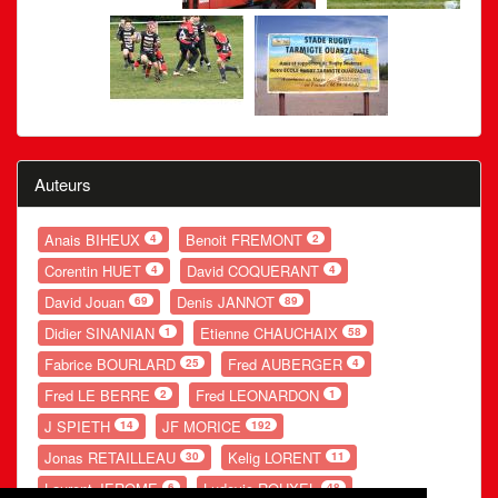
Auteurs
Anais BIHEUX
Benoit FREMONT
4
2
Corentin HUET
David COQUERANT
4
4
David Jouan
Denis JANNOT
69
89
Didier SINANIAN
Etienne CHAUCHAIX
1
58
Fabrice BOURLARD
Fred AUBERGER
25
4
Fred LE BERRE
Fred LEONARDON
2
1
J SPIETH
JF MORICE
14
192
Jonas RETAILLEAU
Kelig LORENT
30
11
Laurent JEROME
Ludovic ROUXEL
6
48