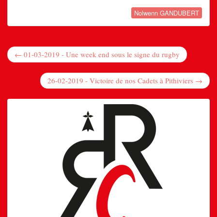
Nolwenn GANDUBERT
← 01-03-2019 - Une week end sous le signe du rugby
26-02-2019 - Victoire de nos Cadets à Pithiviers →