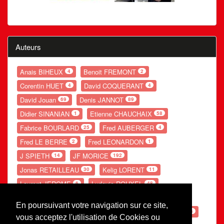
Auteurs
Anais BIHEUX
Benoit FREMONT
4
2
Corentin HUET
David COQUERANT
4
4
David Jouan
Denis JANNOT
69
89
Didier SINANIAN
Etienne CHAUCHAIX
1
58
Fabrice BOURLARD
Fred AUBERGER
25
4
Fred LE BERRE
Fred LEONARDON
2
1
J SPIETH
JF MORICE
14
192
Jonas RETAILLEAU
Kelig LORENT
30
11
Laurent JEROME
Ludovic ROUXEL
6
48
Nolwenn GANDUBERT
Romain LESOURD
54
20
En poursuivant votre navigation sur ce site,
Ronan POUPON
S LEBE
Théo POTIER
66
154
54
vous acceptez l'utilisation de Cookies ou