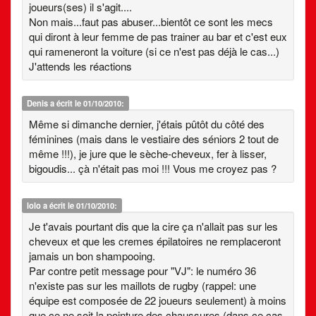
joueurs(ses) il s'agit....
Non mais...faut pas abuser...bientôt ce sont les mecs
qui diront à leur femme de pas trainer au bar et c'est eux
qui rameneront la voiture (si ce n'est pas déjà le cas...)
J'attends les réactions
Denis
a écrit le 01/10/2010:
Même si dimanche dernier, j'étais pûtôt du côté des
féminines (mais dans le vestiaire des séniors 2 tout de
même !!!), je jure que le sèche-cheveux, fer à lisser,
bigoudis... çà n'était pas moi !!! Vous me croyez pas ?
lolo
a écrit le 01/10/2010:
Je t'avais pourtant dis que la cire ça n'allait pas sur les
cheveux et que les cremes épilatoires ne remplaceront
jamais un bon shampooing.
Par contre petit message pour "VJ": le numéro 36
n'existe pas sur les maillots de rugby (rappel: une
équipe est composée de 22 joueurs seulement) à moins
que ce ne soit la pointure des chaussures (dans ce cas