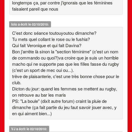
longtemps ça, par contre j'ignorais que les féminines
faisaient pareil que nous
lolo
a écrit le 02/10/2010:
C'est donc séance toutouyoutou dimanche?
Tu mets quel collant le rose ou le fushia?
Qui fait Veronique et qui fait Davina?
Bon j'arrête là sinon la "section féminime" (c'est un nom
de commando ou quoi?)va croire que je suis un horrible
macho qui ne supporte pas que les filles fasse du rugby
(c'est un sport de mec oui ou...).
trêve de plaisanterie, c'est une très bonne chose pour le
club.
Dicton du jour: quand les femmes se mettent au rugby,
on retrouve au bar les maris
PS: "La boule" (dixit autre forum) craint la pluie de
dimanche (ça fait partie du jeu faut savoir jouer avec, y
en qui aiment bien...)
VJ
a écrit le 02/10/2010: