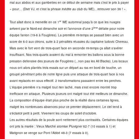
mal aux abdos et aux gambettes en ce début de semaine mais c’est le prix à payer
« pour… (Dixit VJ, et c’est la phrase
inédite au club
du WE)…retrouver son 36 ! ».
er
Tout allait donc à merveille en ce 1
WE automnal jusqu’à ce que les nuages
ème
arrivent par le Nord-est dimanche soir et l’annonce d’une 2
défaite pour notre
équipe fanion (19-6 à Fougères). La première mi-temps se passait bien avec un
score de 6-0 aux citrons, suite à 2 pénalités réussies du capitaine ludovic Chereau.
Mais avec le fort vent de trois-quart face en seconde mi-temps ça allait s'avérer
insuffisant. Nos trois-quarts avaient du mal à remonter les ballons sous la bonne
pression defensive des joueurs de Fougères (...non pas les All Blacks). Les locaux
nous ont alors plantés trois essais sur un départ au ras en bord de touche, un
groupé pénétrant près de notre ligne puis une attaque de trois-quart face à nos
avant replacés en sous effectif. 2 transformations passaient entre les perches.
L'équipe première n'a malgré tout rien laché, mais s'est encore montré trop
inefficace en attaque. Plusieurs joueurs ont malgré tout été meilleurs ce dimanche.
La composition d'équipe était plus proche de la réalité dans certaines lignes,
malgré les nombreuses absences pour ce premier déplacement. Le ciel tend à
s'éclaircir petit à petit. Vivement les coups de soleil d'octobre.
Les autres résultats de la poule sont nettement plus contrastés. Certaines équipes
ont pris la marée : Vieux Marché atomise Pluvigner 62-7 (10 essais à 1) et
Matignon se venge sur Pont l'Abbé 48-3 (7 essais à 0).