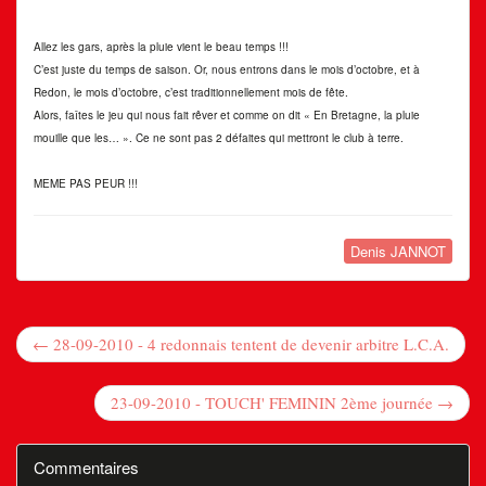
Allez les gars, après la pluie vient le beau temps !!!
C’est juste du temps de saison. Or, nous entrons dans le mois d’octobre, et à
Redon, le mois d’octobre, c’est traditionnellement mois de fête.
Alors, faîtes le jeu qui nous fait rêver et comme on dit « En Bretagne, la pluie
mouille que les… ». Ce ne sont pas 2 défaites qui mettront le club à terre.
MEME PAS PEUR !!!
Denis JANNOT
← 28-09-2010 - 4 redonnais tentent de devenir arbitre L.C.A.
23-09-2010 - TOUCH' FEMININ 2ème journée →
Commentaires