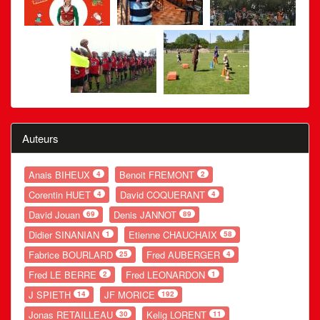
Auteurs
Anais BIHEUX
Benoit FREMONT
4
2
Corentin HUET
David COQUERANT
4
4
David Jouan
Denis JANNOT
69
89
Didier SINANIAN
Etienne CHAUCHAIX
1
58
Fabrice BOURLARD
Fred AUBERGER
25
4
Fred LE BERRE
Fred LEONARDON
2
1
J SPIETH
JF MORICE
14
192
Jonas RETAILLEAU
Kelig LORENT
30
11