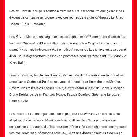
Les M15 ont un peu plus souffert à Vitré mais il faut reconnaître que çà n’est pas
évident de construire un groupe avec des jeunes de 4 clubs différents : Le Rheu –
Redon – Bain – Irodouër.
ère
Les M17 et M19 se sont largement imposés pour leur 1
journée de championnat
face aux Marcassins d’Asc (Châteaubriand – Ancenis – Segré). Les cadets ont
gagné 77-7, mais l'adversaire était en effectif incomplet. Les juniors ont eux gagné
46-0. Deux larges victoires pleines de promesses pour l'entente Sud 35 (Redon-Le
Rheu-Bain)
Dimanche matin, les Seniors 2 ont également été dominateurs dans leur duel très
amical avec Guémené-Penfao, nouveau club fondé par l’ex-redonnais Matthieu
Sévéro. Nos réservistes gagnent 51-7, avec 9 essais à la clé de Cedric Auberger,
Bruno Delalande, Jean-François Morice, Fabrice Bourlard, Stéphane Leroux et
Laurent Lebé
ème
Les féminines étaient également sur le pré pour leur 2
RDV et l’effectif a tout
simplement doublé avec 16 au compteur ce dimanche. Nous pourrons donc
compter sur une 20aine de filles pour s’entraîner (dès dimanche prochain) de façon
très conviviale mais néanmoins sérieuse. Certaines doivent d’ailleurs avoir un peu