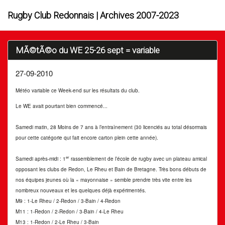
Rugby Club Redonnais | Archives 2007-2023
MÃ©tÃ©o du WE 25-26 sept = variable
27-09-2010
Météo variable ce Week-end sur les résultats du club.
Le WE avait pourtant bien commencé...
Samedi matin, 28 Moins de 7 ans à l’entraînement (30 licenciés au total désormais
pour cette catégorie qui fait encore carton plein cette année).
er
Samedi après-midi : 1
rassemblement de l’école de rugby avec un plateau amical
opposant les clubs de Redon, Le Rheu et Bain de Bretagne. Très bons débuts de
nos équipes jeunes où la « mayonnaise » semble prendre très vite entre les
nombreux nouveaux et les quelques déjà expérimentés.
M9 : 1-Le Rheu / 2-Redon / 3-Bain / 4-Redon
M11 : 1-Redon / 2-Redon / 3-Bain / 4-Le Rheu
M13 : 1-Redon / 2-Le Rheu / 3-Bain