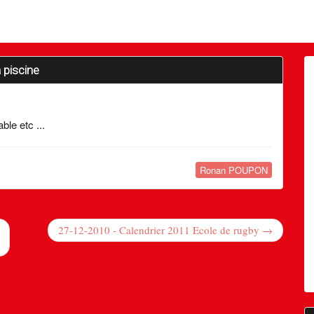
 piscine
ble etc ...
Ronan POUPON
27-12-2010 - Calendrier 2011 Ecole de rugby →