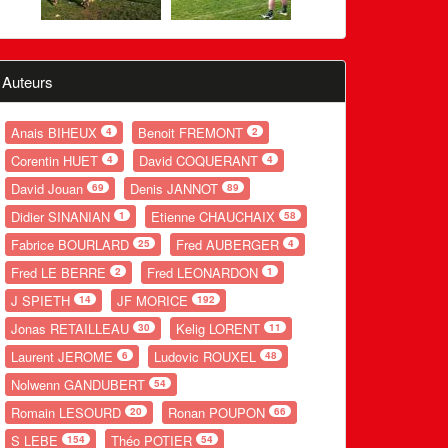
Auteurs
Anais BIHEUX
Benoit FREMONT
4
2
Corentin HUET
David COQUERANT
4
4
David Jouan
Denis JANNOT
69
89
Didier SINANIAN
Etienne CHAUCHAIX
1
58
Fabrice BOURLARD
Fred AUBERGER
25
4
Fred LE BERRE
Fred LEONARDON
2
1
J SPIETH
JF MORICE
14
192
Jonas RETAILLEAU
Kelig LORENT
30
11
Laurent JEROME
Ludovic ROUXEL
6
48
Nolwenn GANDUBERT
54
Romain LESOURD
Ronan POUPON
20
66
S LEBE
Théo POTIER
154
54