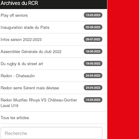
Archives du RCR
Play off seniors
13-03-2023
Inauguration stade du Patis
05-09-2022
Infos saison 2022-2023
28-07-2022
Assemblée Générale du club 2022
18-06-2022
Du rugby & du street art
19-05-2022
Redon - Chateaulin
24-04-2022
Redon serre Sérent mais dévisse
24-04-2022
Redon Muzillac Rhuys VS Château-Gontier
14-03-2022
Laval U16
Tous les articles