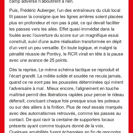
camp adverse n’aboutirent à rien.
Puis, Frédéric Auberger, l’un des entraîneurs du club local
fit passer la consigne que les lignes arrières soient placées
plus en profondeur et non pas à plat, ce qui devait faciliter
les passes vers les ailes. Effet quasi-immédiat dans la
foulée avec l’ouverture du score sur un magnifique essai
construit, suivi d’une autre réalisation transformée en dépit
d’un vent un peu versatile. En toute logique, et malgré la
pénalité réussie de Pontivy, le RCR virait en tête à la pause
avec une avance de 25 points.
Dès la reprise, Le même schéma tactique se reproduit et
l’écart grandit. La mêlée solide et soudée ne recula jamais,
quand ce ne sont pas les poussées déterminées qui mirent
l’adversaire à mal . Mieux encore, l’alignement en touche
maîtrisé permit des libérations rapides pour percer le rideau
défensif, concluant chaque fois presque sous les poteaux
ou sur des ailiers à la finition. Plus de neuf essais marqués
avec des automatismes retrouvés, comme les passes au
contact. De quoi ravir la centaine de supporters locaux
présents ayant comme toujours donné de la voix.
Quelques amabilités furent échangées en fin de rencontre,