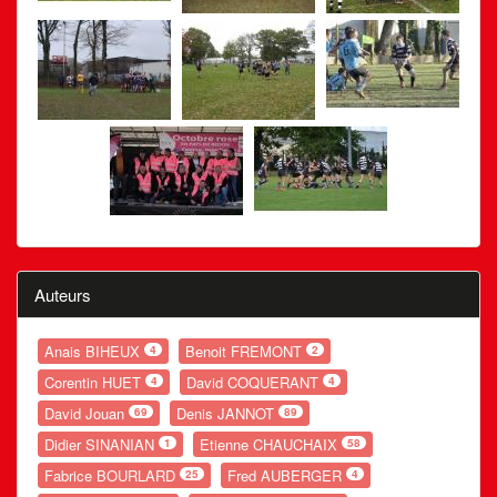
Auteurs
Anais BIHEUX
Benoit FREMONT
4
2
Corentin HUET
David COQUERANT
4
4
David Jouan
Denis JANNOT
69
89
Didier SINANIAN
Etienne CHAUCHAIX
1
58
Fabrice BOURLARD
Fred AUBERGER
25
4