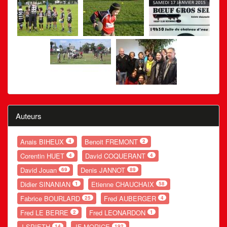
Auteurs
Anais BIHEUX
Benoit FREMONT
4
2
Corentin HUET
David COQUERANT
4
4
David Jouan
Denis JANNOT
69
89
Didier SINANIAN
Etienne CHAUCHAIX
1
58
Fabrice BOURLARD
Fred AUBERGER
25
4
Fred LE BERRE
Fred LEONARDON
2
1
J SPIETH
JF MORICE
14
192