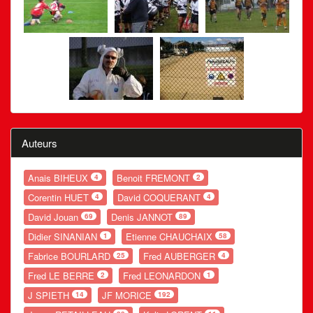
Auteurs
Anais BIHEUX
Benoit FREMONT
4
2
Corentin HUET
David COQUERANT
4
4
David Jouan
Denis JANNOT
69
89
Didier SINANIAN
Etienne CHAUCHAIX
1
58
Fabrice BOURLARD
Fred AUBERGER
25
4
Fred LE BERRE
Fred LEONARDON
2
1
J SPIETH
JF MORICE
14
192