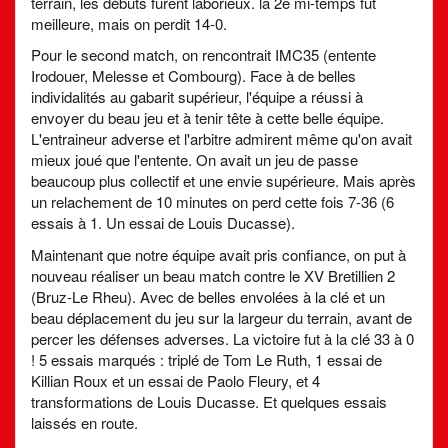
terrain, les débuts furent laborieux. la 2e mi-temps fut
meilleure, mais on perdit 14-0.
Pour le second match, on rencontrait IMC35 (entente
Irodouer, Melesse et Combourg). Face à de belles
individalités au gabarit supérieur, l'équipe a réussi à
envoyer du beau jeu et à tenir tête à cette belle équipe.
L'entraineur adverse et l'arbitre admirent même qu'on avait
mieux joué que l'entente. On avait un jeu de passe
beaucoup plus collectif et une envie supérieure. Mais après
un relachement de 10 minutes on perd cette fois 7-36 (6
essais à 1. Un essai de Louis Ducasse).
Maintenant que notre équipe avait pris confiance, on put à
nouveau réaliser un beau match contre le XV Bretillien 2
(Bruz-Le Rheu). Avec de belles envolées à la clé et un
beau déplacement du jeu sur la largeur du terrain, avant de
percer les défenses adverses. La victoire fut à la clé 33 à 0
! 5 essais marqués : triplé de Tom Le Ruth, 1 essai de
Killian Roux et un essai de Paolo Fleury, et 4
transformations de Louis Ducasse. Et quelques essais
laissés en route.