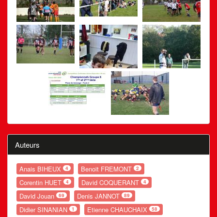
Auteurs
Anais BIHEUX
Benoit FREMONT
4
2
Corentin HUET
David COQUERANT
4
4
David Jouan
Denis JANNOT
69
89
Didier SINANIAN
Etienne CHAUCHAIX
1
58