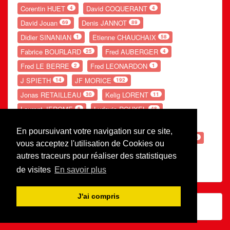
Corentin HUET
David COQUERANT
4
4
David Jouan
Denis JANNOT
69
89
Didier SINANIAN
Etienne CHAUCHAIX
1
58
Fabrice BOURLARD
Fred AUBERGER
25
4
Fred LE BERRE
Fred LEONARDON
2
1
J SPIETH
JF MORICE
14
192
Jonas RETAILLEAU
Kelig LORENT
30
11
Laurent JEROME
Ludovic ROUXEL
6
48
Nolwenn GANDUBERT
Romain LESOURD
54
20
En poursuivant votre navigation sur ce site,
Ronan POUPON
S LEBE
Théo POTIER
66
154
54
vous acceptez l'utilisation de Cookies ou
Valentin PERRE
Valerie AUGOT
26
29
autres traceurs pour réaliser des statistiques
Xavier Gauthier
1
de visites
En savoir plus
J'ai compris
© Rugby Club Redonnais | Archives 2007-2023