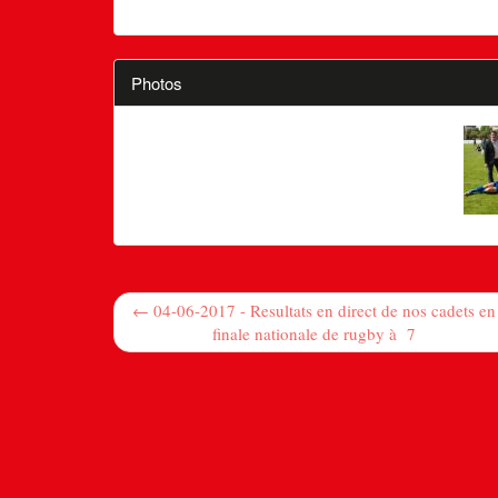
Photos
← 04-06-2017 - Resultats en direct de nos cadets en
finale nationale de rugby à 7