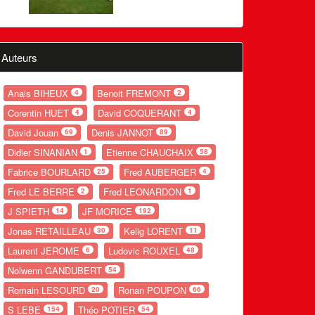
Auteurs
Anais BIHEUX
Benoit FREMONT
4
2
Corentin HUET
David COQUERANT
4
4
David Jouan
Denis JANNOT
69
89
Didier SINANIAN
Etienne CHAUCHAIX
1
58
Fabrice BOURLARD
Fred AUBERGER
25
4
Fred LE BERRE
Fred LEONARDON
2
1
J SPIETH
JF MORICE
14
192
Jonas RETAILLEAU
Kelig LORENT
30
11
Laurent JEROME
Ludovic ROUXEL
6
48
Nolwenn GANDUBERT
54
Romain LESOURD
Ronan POUPON
20
66
S LEBE
Théo POTIER
154
54