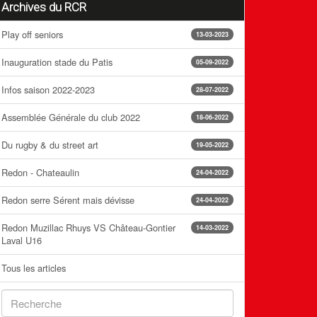
Archives du RCR
Play off seniors
13-03-2023
Inauguration stade du Patis
05-09-2022
Infos saison 2022-2023
28-07-2022
Assemblée Générale du club 2022
18-06-2022
Du rugby & du street art
19-05-2022
Redon - Chateaulin
24-04-2022
Redon serre Sérent mais dévisse
24-04-2022
Redon Muzillac Rhuys VS Château-Gontier
14-03-2022
Laval U16
Tous les articles