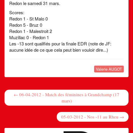
Redon le samedi 31 mars.
Scores:
Redon 1 - St Malo 0
Redon 5 - Bruz 0
Redon 1 - Malestroit 2
Muzillac 0 - Redon 1
Les -13 sont qualifiés pour la finale EDR (note de JF:
aucune idée de ce que cela peut bien vouloir dire...)
Valerie AUGOT
← 06-04-2012 - Match des féminines à Grandchamp (17
mars)
05-03-2012 - Nos -11 au Rheu →