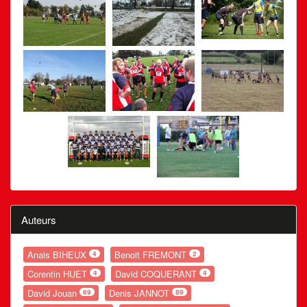
Auteurs
Anais BIHEUX
Benoit FREMONT
4
2
Corentin HUET
David COQUERANT
4
4
David Jouan
Denis JANNOT
69
89