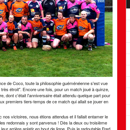
ence de Coco, toute la philosophie guéménéenne s'est vue
très étroit". Encore une fois, pour un match joué à quinze,
e, dont c'était l'anniversaire était attendu quelque part pour
eux premiers tiers-temps de ce match qui allait se jouer en
os victoires, nous étions attendus et il fallait entamer le
les redonnais y sont parvenus ! Dès la deux ou troisième
leur arrière aplatir en bout de ligne. Puis le redoutable Fred