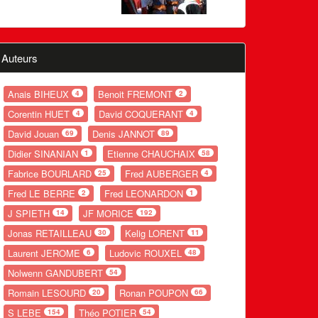
Auteurs
Anais BIHEUX
Benoit FREMONT
4
2
Corentin HUET
David COQUERANT
4
4
David Jouan
Denis JANNOT
69
89
Didier SINANIAN
Etienne CHAUCHAIX
1
58
Fabrice BOURLARD
Fred AUBERGER
25
4
Fred LE BERRE
Fred LEONARDON
2
1
J SPIETH
JF MORICE
14
192
Jonas RETAILLEAU
Kelig LORENT
30
11
Laurent JEROME
Ludovic ROUXEL
6
48
Nolwenn GANDUBERT
54
Romain LESOURD
Ronan POUPON
20
66
S LEBE
Théo POTIER
154
54