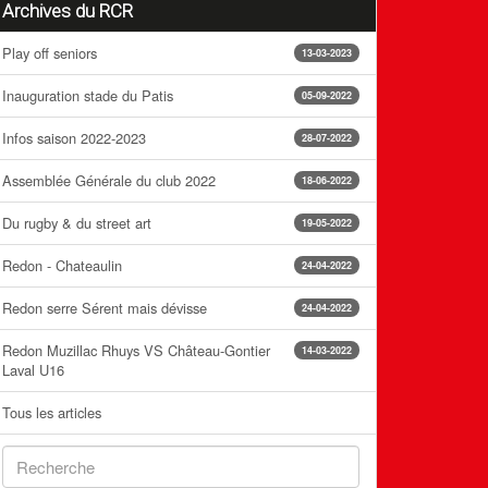
Archives du RCR
Play off seniors
13-03-2023
Inauguration stade du Patis
05-09-2022
Infos saison 2022-2023
28-07-2022
Assemblée Générale du club 2022
18-06-2022
Du rugby & du street art
19-05-2022
Redon - Chateaulin
24-04-2022
Redon serre Sérent mais dévisse
24-04-2022
Redon Muzillac Rhuys VS Château-Gontier
14-03-2022
Laval U16
Tous les articles