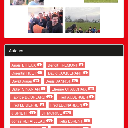
Auteurs
Anais BIHEUX
Benoit FREMONT
4
2
Corentin HUET
David COQUERANT
4
4
David Jouan
Denis JANNOT
69
89
Didier SINANIAN
Etienne CHAUCHAIX
1
58
Fabrice BOURLARD
Fred AUBERGER
25
4
Fred LE BERRE
Fred LEONARDON
2
1
J SPIETH
JF MORICE
14
192
Jonas RETAILLEAU
Kelig LORENT
30
11