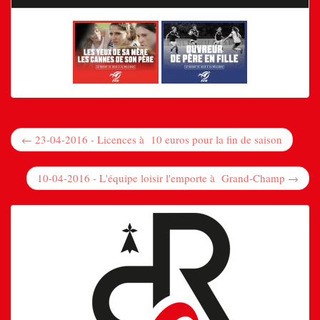
← 23-04-2016 - Licences à 10 euros pour la fin de saison
10-04-2016 - L'équipe loisir l'emporte à Grand-Champ →