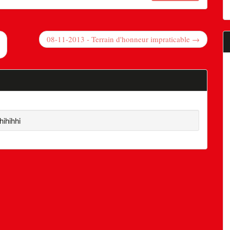
08-11-2013 - Terrain d'honneur impraticable →
hihihhi