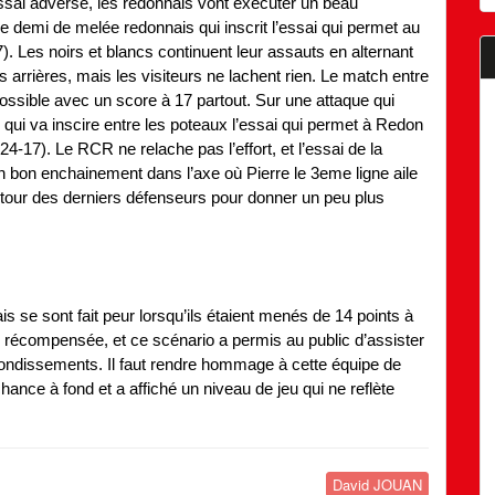
essai adverse, les redonnais vont exécuter un beau
 demi de melée redonnais qui inscrit l’essai qui permet au
 Les noirs et blancs continuent leur assauts en alternant
 arrières, mais les visiteurs ne lachent rien. Le match entre
possible avec un score à 17 partout. Sur une attaque qui
ud qui va inscire entre les poteaux l’essai qui permet à Redon
4-17). Le RCR ne relache pas l’effort, et l’essai de la
n bon enchainement dans l’axe où Pierre le 3eme ligne aile
etour des derniers défenseurs pour donner un peu plus
ais se sont fait peur lorsqu’ils étaient menés de 14 points à
é récompensée, et ce scénario a permis au public d’assister
ondissements. Il faut rendre hommage à cette équipe de
chance à fond et a affiché un niveau de jeu qui ne reflète
David JOUAN