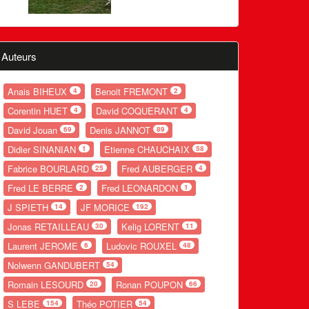
Auteurs
Anais BIHEUX
Benoit FREMONT
4
2
Corentin HUET
David COQUERANT
4
4
David Jouan
Denis JANNOT
69
89
Didier SINANIAN
Etienne CHAUCHAIX
1
58
Fabrice BOURLARD
Fred AUBERGER
25
4
Fred LE BERRE
Fred LEONARDON
2
1
J SPIETH
JF MORICE
14
192
Jonas RETAILLEAU
Kelig LORENT
30
11
Laurent JEROME
Ludovic ROUXEL
6
48
Nolwenn GANDUBERT
54
Romain LESOURD
Ronan POUPON
20
66
S LEBE
Théo POTIER
154
54