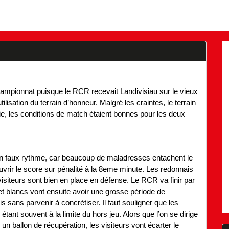
ampionnat puisque le RCR recevait Landivisiau sur le vieux
tilisation du terrain d’honneur. Malgré les craintes, le terrain
tie, les conditions de match étaient bonnes pour les deux
 un faux rythme, car beaucoup de maladresses entachent le
ouvrir le score sur pénalité à la 8eme minute. Les redonnais
 visiteurs sont bien en place en défense. Le RCR va finir par
et blancs vont ensuite avoir une grosse période de
is sans parvenir à concrétiser. Il faut souligner que les
tant souvent à la limite du hors jeu. Alors que l’on se dirige
un ballon de récupération, les visiteurs vont écarter le