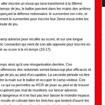
r aller inscrire un essai qui sera transformé à la 38eme
 temps de jeu, le ballon parvient dans les mains des arrières
nsperçant la défense redonnaise: le surnombre est crée, et
tement le surnombre pour inscrire leur 2eme essai entre les
inute de jeu.
camp adverse pour recoller au score, et sur une longue
eric Leonardon qui vient de son aile opposée pour inscrire en
ir au score à la mi temps (10-17).
ps ainsi qu’à une réorganisation derrière. Ces
 offensives des redonnais seront beaucoup plus efficaces et
tage de jeu au pied d’occupation. La seconde période va être
re la main sur le ballon et occuper le camp visiteur. Ces
ce qui va permettre au RCR de jouer au pied et de trouver
écupérant pas mal de munitions sur lancer adverse.
t dangereux et il ne faut pas leur laisser le moindre espace.
u moulin et colmate bien les brèches que tentent d’ouvrir les