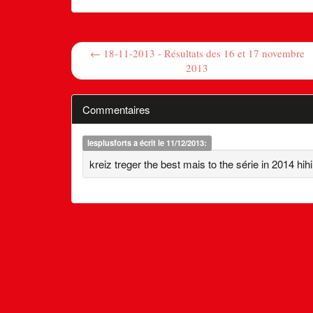
← 18-11-2013 - Résultats des 16 et 17 novembre
2013
Commentaires
lesplusforts
a écrit le 11/12/2013:
kreiz treger the best mais to the série in 2014 hihi