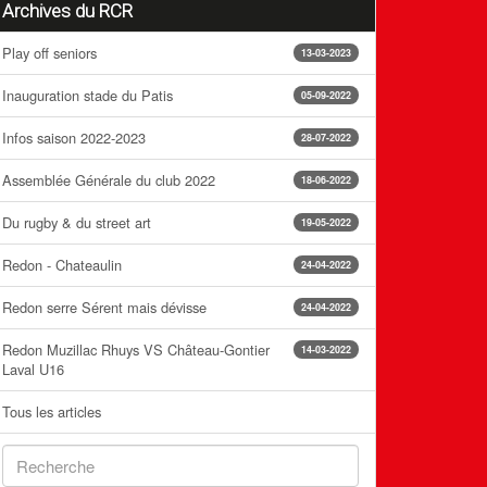
Archives du RCR
Play off seniors
13-03-2023
Inauguration stade du Patis
05-09-2022
Infos saison 2022-2023
28-07-2022
Assemblée Générale du club 2022
18-06-2022
Du rugby & du street art
19-05-2022
Redon - Chateaulin
24-04-2022
Redon serre Sérent mais dévisse
24-04-2022
Redon Muzillac Rhuys VS Château-Gontier
14-03-2022
Laval U16
Tous les articles