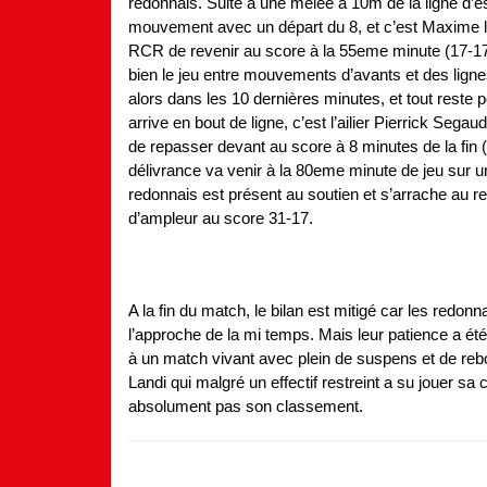
redonnais. Suite à une melée à 10m de la ligne d’
mouvement avec un départ du 8, et c’est Maxime le
RCR de revenir au score à la 55eme minute (17-17).
bien le jeu entre mouvements d’avants et des lignes
alors dans les 10 dernières minutes, et tout reste 
arrive en bout de ligne, c’est l’ailier Pierrick Sega
de repasser devant au score à 8 minutes de la fin (2
délivrance va venir à la 80eme minute de jeu sur u
redonnais est présent au soutien et s’arrache au r
d’ampleur au score 31-17.
A la fin du match, le bilan est mitigé car les redonn
l’approche de la mi temps. Mais leur patience a ét
à un match vivant avec plein de suspens et de reb
Landi qui malgré un effectif restreint a su jouer sa 
absolument pas son classement.