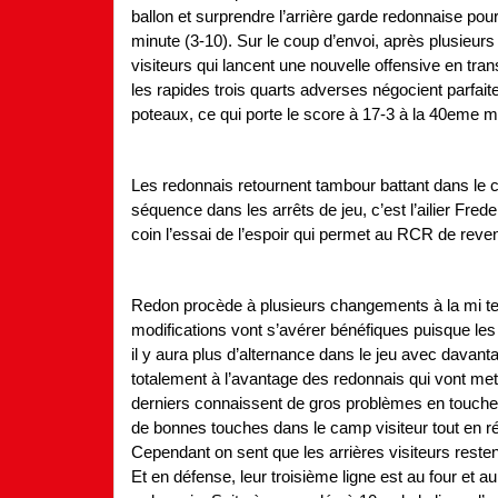
ballon et surprendre l’arrière garde redonnaise pou
minute (3-10). Sur le coup d’envoi, après plusieurs
visiteurs qui lancent une nouvelle offensive en tra
les rapides trois quarts adverses négocient parfai
poteaux, ce qui porte le score à 17-3 à la 40eme m
Les redonnais retournent tambour battant dans le 
séquence dans les arrêts de jeu, c’est l’ailier Fred
coin l’essai de l’espoir qui permet au RCR de reven
Redon procède à plusieurs changements à la mi tem
modifications vont s’avérer bénéfiques puisque les
il y aura plus d’alternance dans le jeu avec davan
totalement à l’avantage des redonnais qui vont mett
derniers connaissent de gros problèmes en touche 
de bonnes touches dans le camp visiteur tout en r
Cependant on sent que les arrières visiteurs resten
Et en défense, leur troisième ligne est au four et a