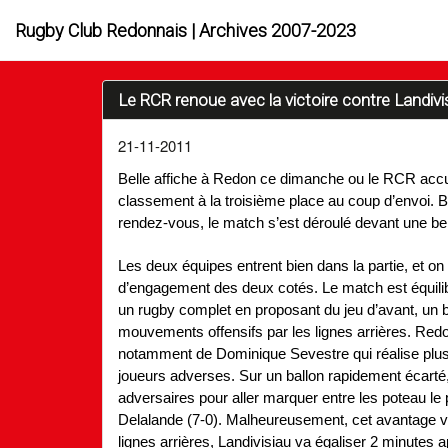
Rugby Club Redonnais | Archives 2007-2023
Le RCR renoue avec la victoire contre Landivi
21-11-2011
Belle affiche à Redon ce dimanche ou le RCR accuei
classement à la troisième place au coup d’envoi. B
rendez-vous, le match s’est déroulé devant une bel
Les deux équipes entrent bien dans la partie, et 
d’engagement des deux cotés. Le match est équilib
un rugby complet en proposant du jeu d’avant, un 
mouvements offensifs par les lignes arrières. Redo
notamment de Dominique Sevestre qui réalise plusi
joueurs adverses. Sur un ballon rapidement écarté
adversaires pour aller marquer entre les poteau le 
Delalande (7-0). Malheureusement, cet avantage va
lignes arrières, Landivisiau va égaliser 2 minutes 