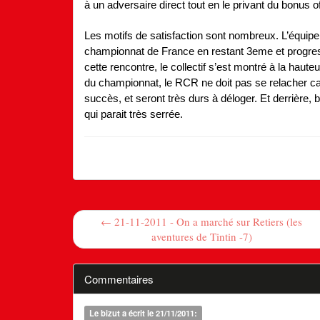
à un adversaire direct tout en le privant du bonus of
Les motifs de satisfaction sont nombreux. L’équipe 
championnat de France en restant 3eme et progre
cette rencontre, le collectif s’est montré à la haut
du championnat, le RCR ne doit pas se relacher car
succès, et seront très durs à déloger. Et derrière,
qui parait très serrée.
← 21-11-2011 - On a marché sur Retiers (les
aventures de Tintin -7)
Commentaires
Le bizut
a écrit le 21/11/2011: