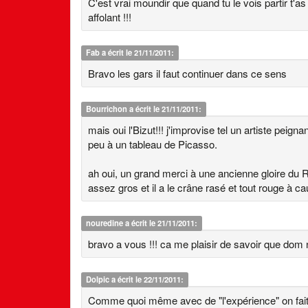
C'est vrai moundir que quand tu le vois partir t'as
affolant !!!
Fab
a écrit le 21/11/2011:
Bravo les gars il faut continuer dans ce sens
Bourrichon
a écrit le 21/11/2011:
mais oui l'Bizut!!! j'improvise tel un artiste peign
peu à un tableau de Picasso.
ah oui, un grand merci à une ancienne gloire du R
assez gros et il a le crâne rasé et tout rouge à
nouredine
a écrit le 21/11/2011:
bravo a vous !!! ca me plaisir de savoir que dom 
Dolpic
a écrit le 22/11/2011:
Comme quoi même avec de "l'expérience" on fait