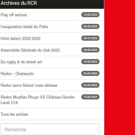
Archives du RCR
Play off seniors
13-03-2023
Inauguration stade du Patis
05-09-2022
Infos saison 2022-2023
28-07-2022
Assemblée Générale du club 2022
18-06-2022
Du rugby & du street art
19-05-2022
Redon - Chateaulin
24-04-2022
Redon serre Sérent mais dévisse
24-04-2022
Redon Muzillac Rhuys VS Château-Gontier
14-03-2022
Laval U16
Tous les articles