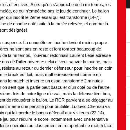
les offensives. Alors qu’on s’approche de la mi-temps, les
melée, ce qui n’empêche pas le jeu de continuer. Le ballon
er qui inscrit le 2eme essai qui est transformé (14-7).
aune de chaque coté suite à la melée relevée, et comme la
 sont désignés!
du suspense. La conquête en touche devient moins propre
rières ne sont pas en reste et font tomber beaucoup de
u de la mi temps, l’ouvreur redonnais Laurent Lebé adresse
dos de l’ailier adverse: celui ci veut sauver la touche, mais
 résiste au retour du dernier défenseur pour inscrire en coin
ue le break est fait, mais malheureusement comme en
dans le match et inscrire un essai transformé 2 minutes
 on sent que la partie peut basculer d’un coté ou de l’autre.
usieurs fois de notre ligne d’essai, mais la défense tient bon,
nt de récupérer le ballon. Le RCR parvient à se dégager au
nant même une pénalité pour brutalité. Ludovic Chereau va
in qui fait perdre le bonus défensif aux visiteurs (22-14).
 de jeu pour réduire le score, notamment avec une tentative
ellente opération au classement en remportant ce match face