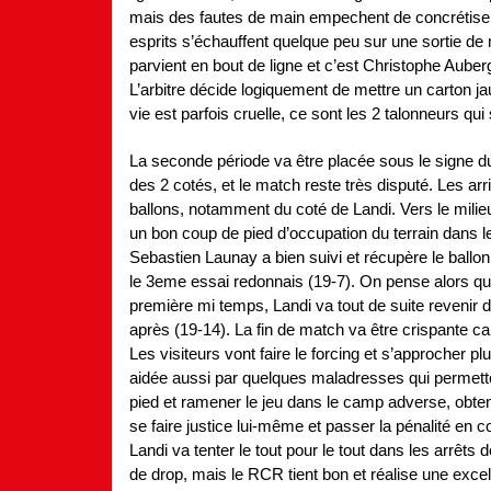
mais des fautes de main empechent de concrétiser 
esprits s’échauffent quelque peu sur une sortie de 
parvient en bout de ligne et c’est Christophe Auberg
L’arbitre décide logiquement de mettre un carton j
vie est parfois cruelle, ce sont les 2 talonneurs qui
La seconde période va être placée sous le signe 
des 2 cotés, et le match reste très disputé. Les ar
ballons, notamment du coté de Landi. Vers le milie
un bon coup de pied d’occupation du terrain dans le 
Sebastien Launay a bien suivi et récupère le ballon,
le 3eme essai redonnais (19-7). On pense alors q
première mi temps, Landi va tout de suite revenir 
après (19-14). La fin de match va être crispante car
Les visiteurs vont faire le forcing et s’approcher pl
aidée aussi par quelques maladresses qui permette
pied et ramener le jeu dans le camp adverse, obte
se faire justice lui-même et passer la pénalité en co
Landi va tenter le tout pour le tout dans les arrêts
de drop, mais le RCR tient bon et réalise une exc