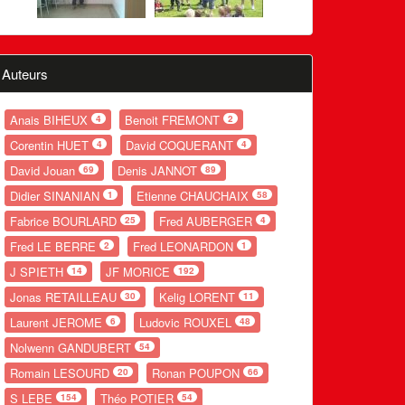
Auteurs
Anais BIHEUX
Benoit FREMONT
4
2
Corentin HUET
David COQUERANT
4
4
David Jouan
Denis JANNOT
69
89
Didier SINANIAN
Etienne CHAUCHAIX
1
58
Fabrice BOURLARD
Fred AUBERGER
25
4
Fred LE BERRE
Fred LEONARDON
2
1
J SPIETH
JF MORICE
14
192
Jonas RETAILLEAU
Kelig LORENT
30
11
Laurent JEROME
Ludovic ROUXEL
6
48
Nolwenn GANDUBERT
54
Romain LESOURD
Ronan POUPON
20
66
S LEBE
Théo POTIER
154
54